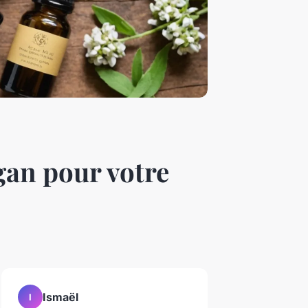
egan pour votre
Ismaël
I