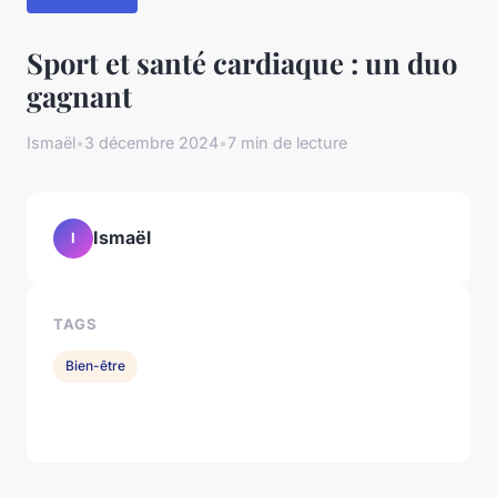
Sport et santé cardiaque : un duo
gagnant
Ismaël
•
3 décembre 2024
•
7 min de lecture
Ismaël
I
TAGS
Bien-être